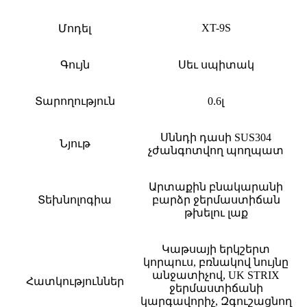
XT-9S
Մոդել
Գույն
Սեւ սպիտակ
Տարողություն
0.6լ
Սննդի դասի SUS304
Նյութ
չժանգոտվող պողպատ
Արտաքին բնակարանի
Տեխնոլոգիա
բարձր ջերմաստիճան
թխելու լաք
Կաթսայի երկշերտ
կորպուս, բռնակով նույնը
անջատիչով, UK STRIX
Հատկություններ
ջերմաստիճանի
կարգավորիչ, Զգուշացնող