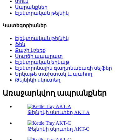
տուն
Ապրանքներ
Էլեկտրական թեյնիկ
Կատեգորիաներ
Էլեկտրական թեյնիկ
Ֆեն
Քաշի կշեռք
Սուրճի ապարատ
Էլեկտրական երկաթ
Էլեկտրոնային գաղտնաբառի սեյֆեր
Երկաթե տախտակ և պահող
Թեյնիկի սկուտեղ
Առաջարկվող ապրանքներ
Թեյնիկի սկուտեղ AKT-A
Թեյնիկի սկուտեղ AKT-C