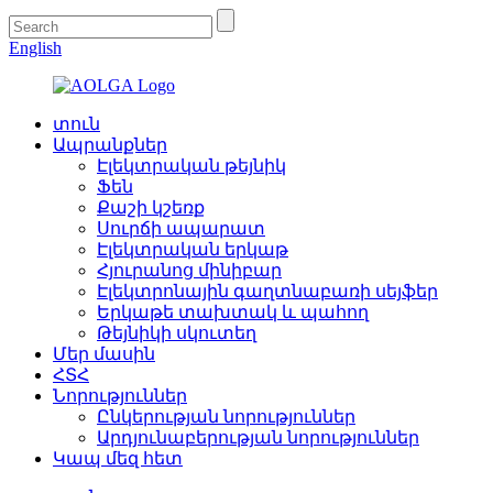
English
տուն
Ապրանքներ
Էլեկտրական թեյնիկ
Ֆեն
Քաշի կշեռք
Սուրճի ապարատ
Էլեկտրական երկաթ
Հյուրանոց մինիբար
Էլեկտրոնային գաղտնաբառի սեյֆեր
Երկաթե տախտակ և պահող
Թեյնիկի սկուտեղ
Մեր մասին
ՀՏՀ
Նորություններ
Ընկերության նորություններ
Արդյունաբերության նորություններ
Կապ մեզ հետ