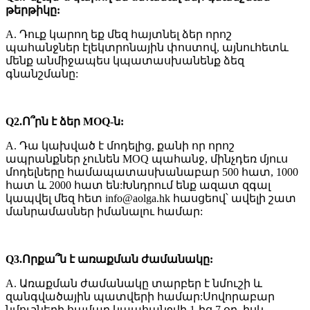
թերթիկը:
A. Դուք կարող եք մեզ հայտնել ձեր որոշ
պահանջներ էլեկտրոնային փոստով, այնուհետև
մենք անմիջապես կպատասխանենք ձեզ
գնանշմանը:
Q2
.Ո՞րն է ձեր MOQ-ն:
A. Դա կախված է մոդելից, քանի որ որոշ
ապրանքներ չունեն MOQ պահանջ, մինչդեռ մյուս
մոդելները համապատասխանաբար 500 հատ, 1000
հատ և 2000 հատ են:Խնդրում ենք ազատ զգալ
կապվել մեզ հետ info@aolga.hk հասցեով՝ ավելի շատ
մանրամասներ իմանալու համար:
Q3.Որքա՞ն է առաքման ժամանակը:
A. Առաքման ժամանակը տարբեր է նմուշի և
զանգվածային պատվերի համար:Սովորաբար
նմուշների համար կպահանջվի 1-ից 7 օր, իսկ