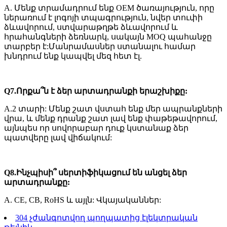
A. Մենք տրամադրում ենք OEM ծառայություն, որը
ներառում է լոգոյի տպագրություն, նվեր տուփի
ձևավորում, ստվարաթղթե ձևավորում և
հրահանգների ձեռնարկ, սակայն MOQ պահանջը
տարբեր է:Մանրամասներ ստանալու համար
խնդրում ենք կապվել մեզ հետ էլ.
Q7.Որքա՞ն է ձեր արտադրանքի երաշխիքը:
A.2 տարի: Մենք շատ վստահ ենք մեր ապրանքների
վրա, և մենք դրանք շատ լավ ենք փաթեթավորում,
այնպես որ սովորաբար դուք կստանաք ձեր
պատվերը լավ վիճակում:
Q8.Ինչպիսի՞ սերտիֆիկացում են անցել ձեր
արտադրանքը:
A. CE, CB, RoHS և այլն: Վկայականներ:
304 չժանգոտվող պողպատից էլեկտրական