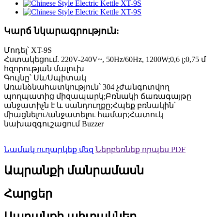
Կարճ նկարագրություն:
Մոդել՝ XT-9S
Հստակեցում. 220V-240V~, 50Hz/60Hz, 1200W;0,6 լ;0,75 մ
հզորության մալուխ
Գույնը՝ Սև/Սպիտակ
Առանձնահատկություն՝ 304 չժանգոտվող
պողպատից միզապարկ;Բռնակի ճառագայթը
անջատիչն է և սանդուղքը;Հպեք բռնակին՝
միացնելու/անջատելու համար;Հատուկ
նախազգուշացում Buzzer
Նամակ ուղարկեք մեզ
Ներբեռնեք որպես PDF
Ապրանքի մանրամասն
Հարցեր
Ապրանքի պիտակներ