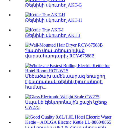
Թեյնիկի սկուտեղ AKT-G
Թեյնիկի սկուտեղ AKT-H
Թեյնիկի սկուտեղ AKT-J
Պատի վրա տեղադրված
վարսահարդարիչ RCY-67588B
Մեծածախ ամենաարագ եռացող
էլեկտրական թեյնիկ հյուրանոցի
համար...
Ապակե էլեկտրոնային քաշի կշեռք
CW275
Լավ որակի 0,8լ/1,0լ Հյուրանոցային