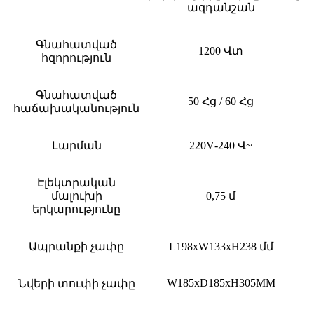
ազդանշան
Գնահատված
1200 Վտ
հզորություն
Գնահատված
50 Հց / 60 Հց
հաճախականություն
Լարման
220
V
-240 Վ
~
Էլեկտրական
մալուխի
0,75 մ
երկարությունը
Ապրանքի չափը
L
198x
W
133x
H
238 մմ
W
1
85
x
D
1
85
x
H
3
05
MM
Նվերի տուփի չափը