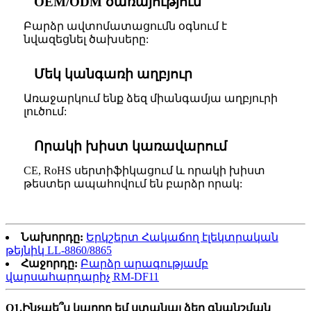
OEM/ODM ծառայություն
Բարձր ավտոմատացումն օգնում է
նվազեցնել ծախսերը:
Մեկ կանգառի աղբյուր
Առաջարկում ենք ձեզ միանգամյա աղբյուրի
լուծում:
Որակի խիստ կառավարում
CE, RoHS սերտիֆիկացում և որակի խիստ
թեստեր ապահովում են բարձր որակ:
Նախորդը:
Երկշերտ Հակաճող էլեկտրական
թեյնիկ LL-8860/8865
Հաջորդը:
Բարձր արագությամբ
վարսահարդարիչ RM-DF11
Q1.Ինչպե՞ս կարող եմ ստանալ ձեր գնանշման