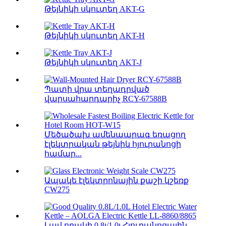
Թեյնիկի սկուտեղ AKT-G
Թեյնիկի սկուտեղ AKT-H
Թեյնիկի սկուտեղ AKT-J
Պատի վրա տեղադրված
վարսահարդարիչ RCY-67588B
Մեծածախ ամենաարագ եռացող
էլեկտրական թեյնիկ հյուրանոցի
համար...
Ապակե էլեկտրոնային քաշի կշեռք
CW275
Լավ որակի 0,8լ/1,0լ Հյուրանոցային