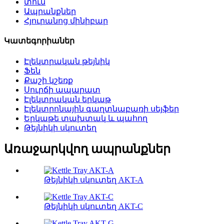
տուն
Ապրանքներ
Հյուրանոց մինիբար
Կատեգորիաներ
Էլեկտրական թեյնիկ
Ֆեն
Քաշի կշեռք
Սուրճի ապարատ
Էլեկտրական երկաթ
Էլեկտրոնային գաղտնաբառի սեյֆեր
Երկաթե տախտակ և պահող
Թեյնիկի սկուտեղ
Առաջարկվող ապրանքներ
Թեյնիկի սկուտեղ AKT-A
Թեյնիկի սկուտեղ AKT-C