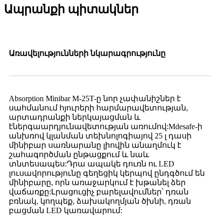
Ապրանքի պիտակներ
Առավելությունների նկարագրությունը
Absorption Minibar M-25T-ը նոր չափանիշներ է
սահմանում հյուրերի հարմարավետության,
արտադրանքի ներկայացման և
էներգաարդյունավետության առումով:Mdesafe-ի
անխռով կլանման տեխնոլոգիայով 25 լ դասի
մինիբար սառնարանը լիովին անաղմուկ է
շահագործման ընթացքում և նաև
տնտեսապես:Դրա ապակե դուռն ու LED
լուսավորությունը գեղեցիկ կերպով ընդգծում են
մինիբարը, որն առաջարկում է խթանել ձեր
վաճառքը:Լրացուցիչ բարելավումներ՝ դռան
բռնակ, կողպեք, ձախակողմյան ծխնի, դռան
բացման LED կառավարում: