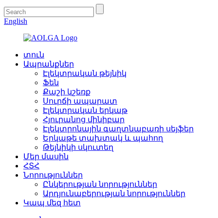
English
տուն
Ապրանքներ
Էլեկտրական թեյնիկ
Ֆեն
Քաշի կշեռք
Սուրճի ապարատ
Էլեկտրական երկաթ
Հյուրանոց մինիբար
Էլեկտրոնային գաղտնաբառի սեյֆեր
Երկաթե տախտակ և պահող
Թեյնիկի սկուտեղ
Մեր մասին
ՀՏՀ
Նորություններ
Ընկերության նորություններ
Արդյունաբերության նորություններ
Կապ մեզ հետ